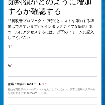
節約額がどのように増加
するか確認する
品質改善プロジェクトで時間とコストを節約する準
備はできていますか? インタラクティブな節約計算
ツールにアクセスするには、以下のフォームに記入
してください。
名
*
姓
*
職場 / 大学のEmailアドレス
*
有効な英数字のメールアドレスを入力してください。以下の追加の文字のみ
を使用できます: !#$%&'*+-/^_`{|}~.