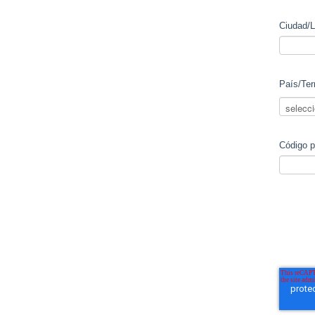
Ciudad/L
País/Ter
Código p
Nos pon
web, bol
actuali
en nues