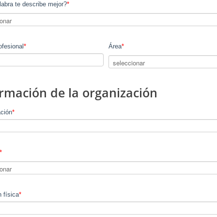
abra te describe mejor?
*
ofesional
*
Área
*
rmación de la organización
ción
*
*
 física
*