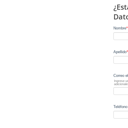
¿Est
Dato
Nombre
*
Apellido
*
Correo e
Ingrese u
adicionale
Teléfono