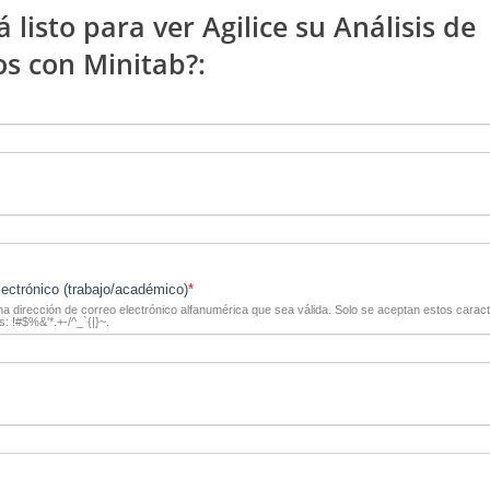
á listo para ver Agilice su Análisis de
s con Minitab?:
lectrónico (trabajo/académico)
*
na dirección de correo electrónico alfanumérica que sea válida. Solo se aceptan estos carac
s: !#$%&'*.+-/^_`{|}~.