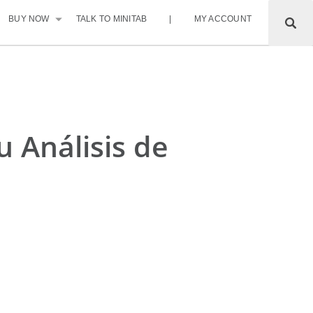
BUY NOW
TALK TO MINITAB
|
MY ACCOUNT
u Análisis de