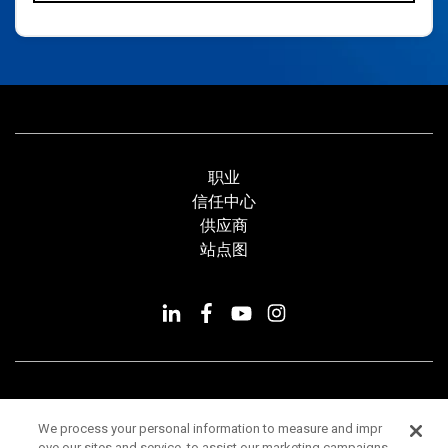
职业
信任中心
供应商
站点图
© 2026 Minitab, LLC. All Rights Reserved.
We process your personal information to measure and impr
ove our sites and service, to assist our marketing campaigns