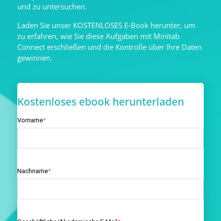
und zu untersuchen.
Laden Sie unser KOSTENLOSES E-Book herunter, um
zu erfahren, wie Sie diese Aufgaben mit Minitab
Connect erschließen und die Kontrolle über Ihre Daten
gewinnen.
Kostenloses ebook herunterladen
Vorname
*
Nachname
*